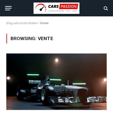
Blog auto-moto
Home
»
Vente
BROWSING:
VENTE