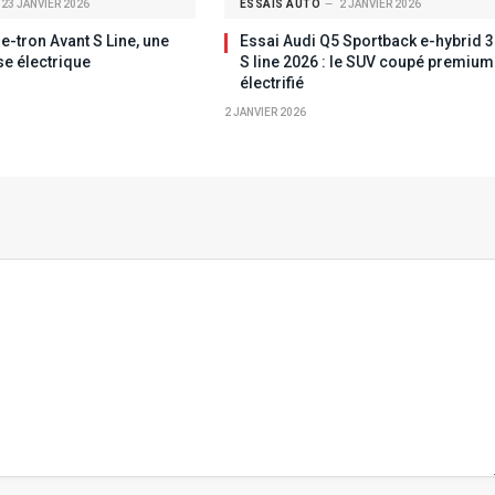
23 JANVIER 2026
ESSAIS AUTO
2 JANVIER 2026
e-tron Avant S Line, une
Essai Audi Q5 Sportback e-hybrid 3
e électrique
S line 2026 : le SUV coupé premium
électrifié
2 JANVIER 2026