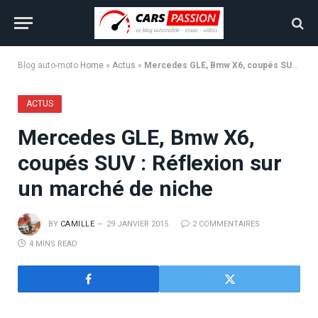
Blog auto-moto
Home
»
Actus
»
Mercedes GLE, Bmw X6, coupés SUV : Réflexion sur un marché de niche
ACTUS
Mercedes GLE, Bmw X6,
coupés SUV : Réflexion sur
un marché de niche
BY
CAMILLE
29 JANVIER 2015
2 COMMENTAIRES
4 MINS READ