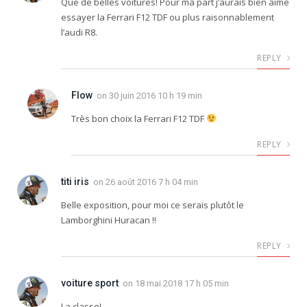
Que de belles voitures! Pour ma part j’aurais bien aimé
essayer la Ferrari F12 TDF ou plus raisonnablement
l’audi R8.
REPLY
Flow
on
30 juin 2016 10 h 19 min
Très bon choix la Ferrari F12 TDF
REPLY
titi iris
on
26 août 2016 7 h 04 min
Belle exposition, pour moi ce serais plutôt le
Lamborghini Huracan !!
REPLY
voiture sport
on
18 mai 2018 17 h 05 min
La classe!