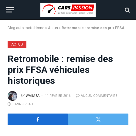
Blog auto-moto
Home
»
Actus
»
Retromobile : remise des prix FFSA véhicules historiques
ACTUS
Retromobile : remise des
prix FFSA véhicules
historiques
BY
WAIMEA
11 FÉVRIER 2016
AUCUN COMMENTAIRE
3 MINS READ