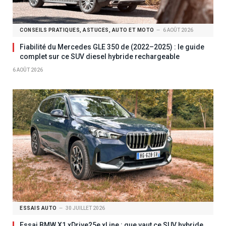
CONSEILS PRATIQUES, ASTUCES, AUTO ET MOTO
6 AOÛT 2026
Fiabilité du Mercedes GLE 350 de (2022–2025) : le guide
complet sur ce SUV diesel hybride rechargeable
6 AOÛT 2026
ESSAIS AUTO
30 JUILLET 2026
Essai BMW X1 xDrive25e xLine : que vaut ce SUV hybride