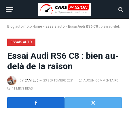
Blog auto-moto
Home
»
Essais auto
»
Essai Audi RS6 C8 : bien au-delà de la raison
ESSAIS AUTO
Essai Audi RS6 C8 : bien au-
delà de la raison
BY
CAMILLE
23 SEPTEMBRE 2021
AUCUN COMMENTAIRE
11 MINS READ