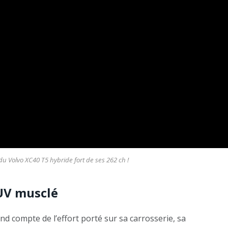
 du Volvo XC40 T5 hybride fort de ses 262 ch !
SUV musclé
end compte de l’effort porté sur sa carrosserie, sa