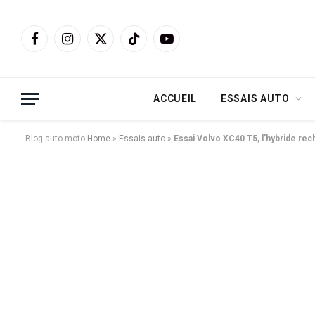
Facebook
Instagram
X
TikTok
YouTube
(Twitter)
ACCUEIL
ESSAIS AUTO
Blog auto-moto
Home
»
Essais auto
»
Essai Volvo XC40 T5, l’hybride rec