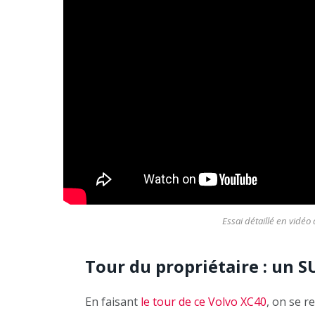
Essai détaillé en vidéo
Tour du propriétaire : un 
En faisant
le tour de ce Volvo XC40
, on se r