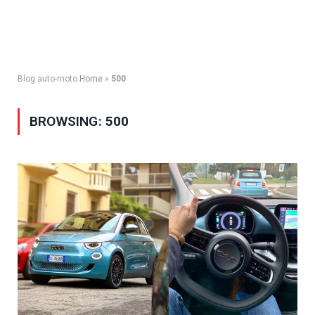
Blog auto-moto
Home
»
500
BROWSING:
500