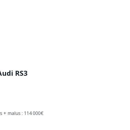
Audi RS3
ns + malus : 114 000€