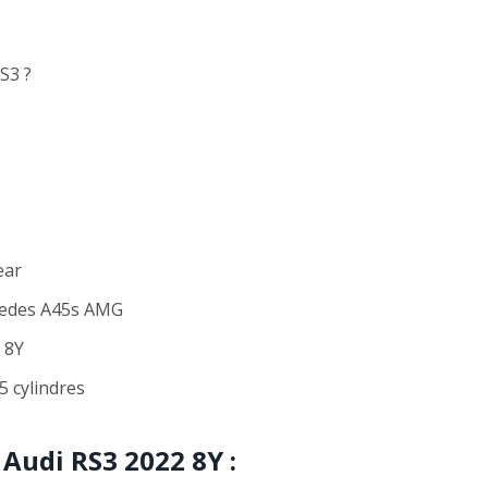
S3 ?
ear
cedes A45s AMG
 8Y
5 cylindres
Audi RS3 2022 8Y :