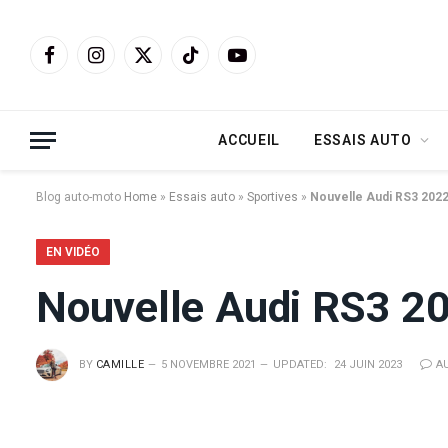
Facebook
Instagram
X
TikTok
YouTube
(Twitter)
ACCUEIL
ESSAIS AUTO
Blog auto-moto
Home
»
Essais auto
»
Sportives
»
Nouvelle Audi RS3 2022 e
EN VIDÉO
Nouvelle Audi RS3 202
BY
CAMILLE
5 NOVEMBRE 2021
UPDATED:
24 JUIN 2023
A