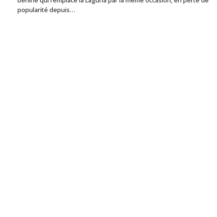
berline qui remplace la Laguna par la même occasion, en perte de
popularité depuis…