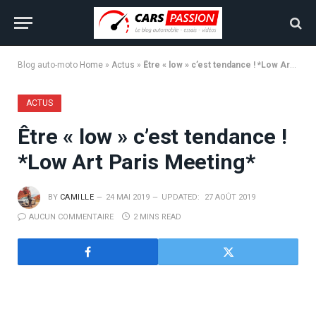
Blog auto-moto
Home
»
Actus
»
Être « low » c’est tendance ! *Low Art Paris Meeting*
ACTUS
Être « low » c’est tendance !
*Low Art Paris Meeting*
BY
CAMILLE
24 MAI 2019
UPDATED:
27 AOÛT 2019
AUCUN COMMENTAIRE
2 MINS READ