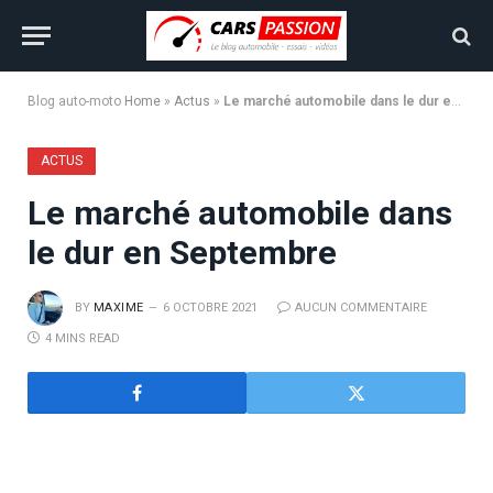
Blog auto-moto
Home
»
Actus
»
Le marché automobile dans le dur en Septembre
ACTUS
Le marché automobile dans
le dur en Septembre
BY
MAXIME
6 OCTOBRE 2021
AUCUN COMMENTAIRE
4 MINS READ