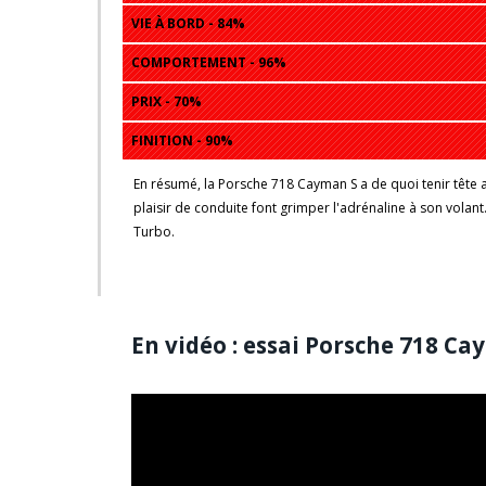
VIE À BORD - 84%
COMPORTEMENT - 96%
PRIX - 70%
FINITION - 90%
En résumé, la Porsche 718 Cayman S a de quoi tenir tête a
plaisir de conduite font grimper l'adrénaline à son volan
Turbo.
User Rating:
1.78
(
7
votes)
En vidéo : essai Porsche 718 Ca