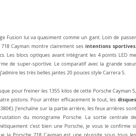
nge Fusion lui va quasiment comme un gant. Loin de passe
du 718 Cayman montre clairement ses
intentions sportives
lancs. Les blocs optiques avant intégrant les 4 points LED m
terme de super-sportive. Le comparatif avec la grande sœu
 j’admire les très belles jantes 20 pouces style Carrera S.
sque pour freiner les 1355 kilos de cette Porsche Cayman S
atre pistons. Pour arrêter efficacement le tout, les
disque
80€). J’enchaîne sur la partie arrière, les feux arrières son
ncrustation du monograme Porsche. La sortie centrale d
thétiquement c’est bien une Porsche, je vous le confirme s
que la Porsche 718 Cayman est une réussite sous tous le