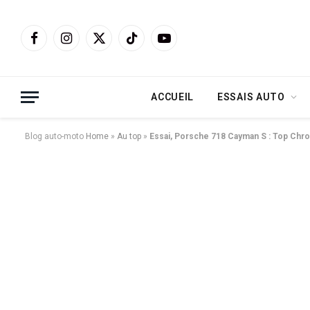
Facebook
Instagram
X
TikTok
YouTube
(Twitter)
ACCUEIL
ESSAIS AUTO
Blog auto-moto
Home
»
Au top
»
Essai, Porsche 718 Cayman S : Top Chro