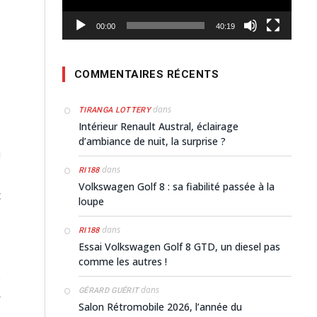
00:00
40:19
COMMENTAIRES RÉCENTS
dans
TIRANGA LOTTERY
Intérieur Renault Austral, éclairage
,
d’ambiance de nuit, la surprise ?
u
dans
RI188
s
Volkswagen Golf 8 : sa fiabilité passée à la
c
loupe
dans
RI188
Essai Volkswagen Golf 8 GTD, un diesel pas
,
comme les autres !
e
dans
GÉRARD GUÉRIT
r
Salon Rétromobile 2026, l’année du