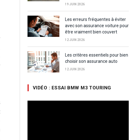
19 JUIN 2026
Les erreurs fréquentes à éviter
avec son assurance voiture pour
être vraiment bien couvert
r
12 JUIN 2026
.
Les critères essentiels pour bien
e
choisir son assurance auto
r
12 JUIN 2026
VIDÉO : ESSAI BMW M3 TOURING
,
s
Lecteur
vidéo
t
e
i
s