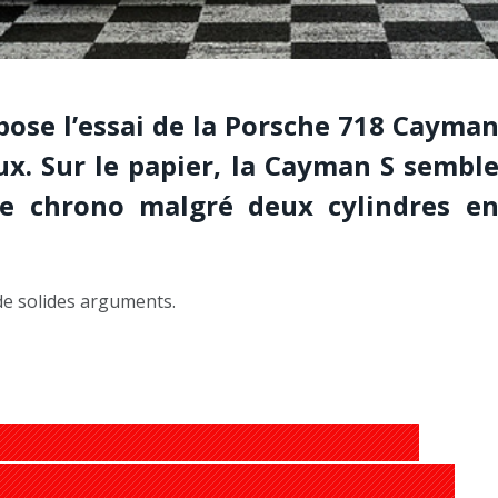
pose l’essai de la Porsche 718 Cayma
x. Sur le papier, la Cayman S sembl
 le chrono malgré deux cylindres e
a de solides arguments.
AVIS, ESSAIS, PERFORMANCES, PRIX :