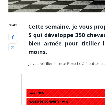
Cette semaine, je vous pro
SHARE
S qui développe 350 chevau
bien armée pour titiller
moins.
Je vais vérifier si cette Porsche à 4 pattes 
Porsche 718 Cayman S, TEST, 
Look - 90%
PLAISIR DE CONDUITE - 94%