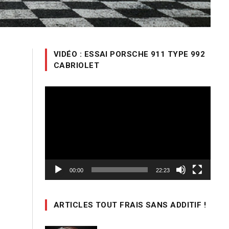
n
VIDÉO : ESSAI PORSCHE 911 TYPE 992
CABRIOLET
e
n
Lecteur
vidéo
00:00
22:23
ARTICLES TOUT FRAIS SANS ADDITIF !