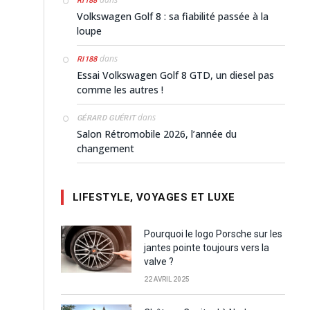
RI188
Volkswagen Golf 8 : sa fiabilité passée à la
loupe
dans
RI188
Essai Volkswagen Golf 8 GTD, un diesel pas
comme les autres !
dans
GÉRARD GUÉRIT
Salon Rétromobile 2026, l’année du
changement
LIFESTYLE, VOYAGES ET LUXE
Pourquoi le logo Porsche sur les
jantes pointe toujours vers la
valve ?
22 AVRIL 2025