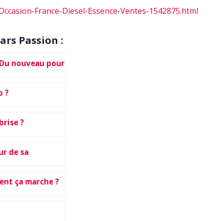
e/Occasion-France-Diesel-Essence-Ventes-1542875.html
ars Passion :
? Du nouveau pour
o ?
brise ?
ur de sa
ment ça marche ?