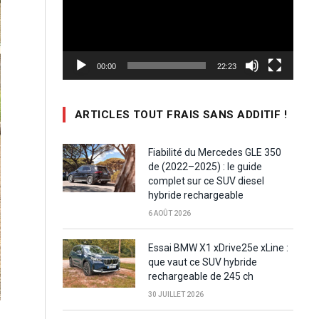
00:00
22:23
ARTICLES TOUT FRAIS SANS ADDITIF !
Fiabilité du Mercedes GLE 350
de (2022–2025) : le guide
complet sur ce SUV diesel
hybride rechargeable
6 AOÛT 2026
Essai BMW X1 xDrive25e xLine :
que vaut ce SUV hybride
rechargeable de 245 ch
30 JUILLET 2026