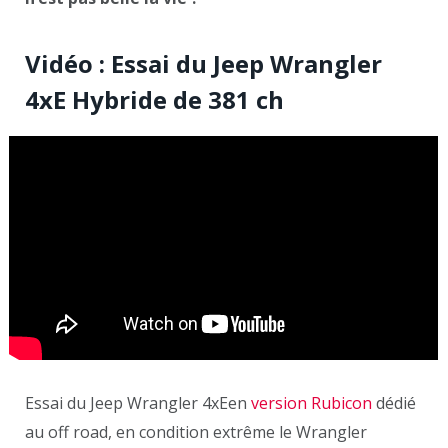
Vidéo : Essai du Jeep Wrangler
4xE Hybride de 381 ch
Essai du Jeep Wrangler 4xEen
version Rubicon
dédié
au off road, en condition extrême le Wrangler