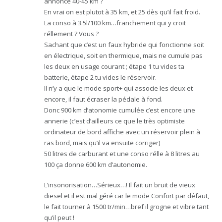
annonce 40-45 km ?
En vrai on est plutot à 35 km, et 25 dès qu’il fait froid.
La conso à 3.5l/100 km…franchement qui y croit
réllement ? Vous ?
Sachant que c’est un faux hybride qui fonctionne soit
en électrique, soit en thermique, mais ne cumule pas
les deux en usage courant ; étape 1 tu vides ta
batterie, étape 2 tu vides le réservoir.
Il n’y a que le mode sport+ qui associe les deux et
encore, il faut écraser la pédale à fond.
Donc 900 km d’atonomie cumulée c’est encore une
annerie (c’est d’ailleurs ce que le très optimiste
ordinateur de bord affiche avec un réservoir plein à
ras bord, mais qu’il va ensuite corriger)
50 litres de carburant et une conso rélle à 8 litres au
100 ça donne 600 km d’autonomie.
L’insonorisation…Sérieux…! Il fait un bruit de vieux
diesel et il est mal géré car le mode Confort par défaut,
le fait tourner à 1500 tr/min…bref il grogne et vibre tant
qu’il peut !