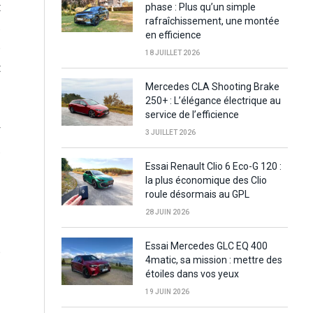
t
phase : Plus qu’un simple
rafraîchissement, une montée
s
en efficience
e
18 JUILLET 2026
t
Mercedes CLA Shooting Brake
250+ : L’élégance électrique au
service de l’efficience
r
3 JUILLET 2026
…
Essai Renault Clio 6 Eco-G 120 :
la plus économique des Clio
roule désormais au GPL
28 JUIN 2026
Essai Mercedes GLC EQ 400
e
4matic, sa mission : mettre des
étoiles dans vos yeux
19 JUIN 2026