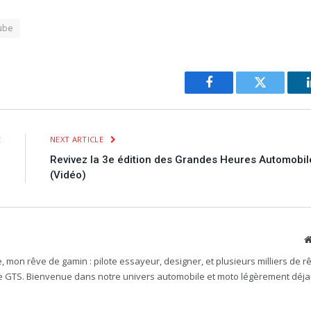
ube
Facebook
Twitter
E
NEXT ARTICLE
u
Revivez la 3e édition des Grandes Heures Automobil
!
(Vidéo)
mon rêve de gamin : pilote essayeur, designer, et plusieurs milliers de rê
e GTS. Bienvenue dans notre univers automobile et moto légèrement déjan