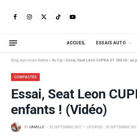
Facebook
Instagram
X
TikTok
YouTube
(Twitter)
ACCUEIL
ESSAIS AUTO
Blog auto-moto
Home
»
Au top
»
Essai, Seat Leon CUPRA ST 300 ch : un j
COMPACTES
Essai, Seat Leon CUP
enfants ! (Vidéo)
BY
CAMILLE
22 SEPTEMBRE 2017
UPDATED:
30 SEPTEMBRE 201