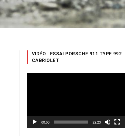
a
VIDÉO : ESSAI PORSCHE 911 TYPE 992
CABRIOLET
n
e
Lecteur
vidéo
00:00
22:23