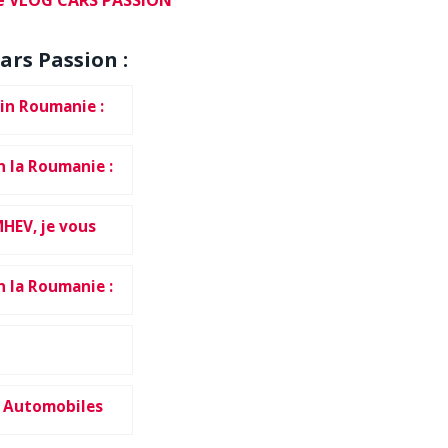
be VLOG CARS PASSION
ars Passion :
 in Roumanie :
n la Roumanie :
MHEV, je vous
n la Roumanie :
s Automobiles