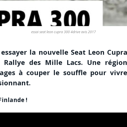
essai seat leon cupra 300 4drive avis 2017
 essayer la nouvelle Seat Leon Cupr
 Rallye des Mille Lacs. Une régio
ages à couper le souffle pour vivr
ssionnant.
Finlande !