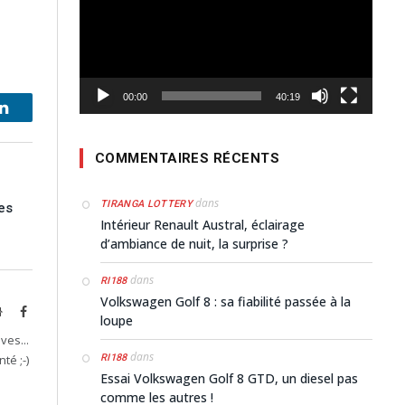
00:00
40:19
LinkedIn
COMMENTAIRES RÉCENTS
dans
TIRANGA LOTTERY
es
Intérieur Renault Austral, éclairage
d’ambiance de nuit, la surprise ?
dans
RI188
Volkswagen Golf 8 : sa fiabilité passée à la
Website
Facebook
loupe
ves...
dans
té ;-)
RI188
Essai Volkswagen Golf 8 GTD, un diesel pas
comme les autres !