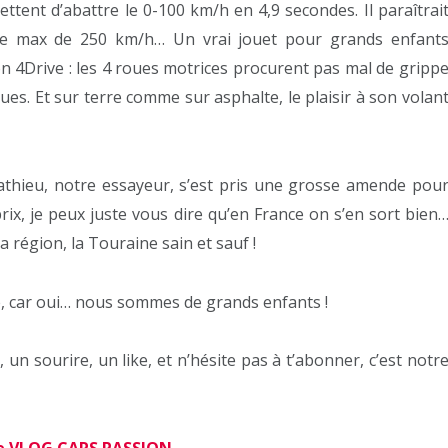
tent d’abattre le 0-100 km/h en 4,9 secondes. Il paraîtrai
sse max de 250 km/h… Un vrai jouet pour grands enfant
ion 4Drive : les 4 roues motrices procurent pas mal de gripp
. Et sur terre comme sur asphalte, le plaisir à son volan
Mathieu, notre essayeur, s’est pris une grosse amende pou
prix, je peux juste vous dire qu’en France on s’en sort bien
région, la Touraine sain et sauf !
ue, car oui… nous sommes de grands enfants !
un sourire, un like, et n’hésite pas à t’abonner, c’est notr