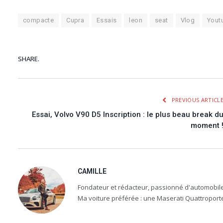
compacte
Cupra
Essais
leon
seat
Vlog
Yout
SHARE.
PREVIOUS ARTICL
Essai, Volvo V90 D5 Inscription : le plus beau break d
moment 
CAMILLE
Fondateur et rédacteur, passionné d'automobile, 
Ma voiture préférée : une Maserati Quattroport