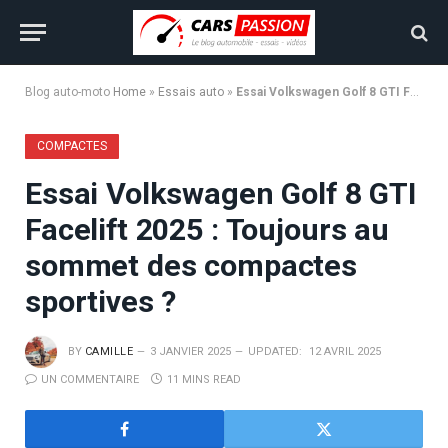
Blog auto-moto
Home
»
Essais auto
»
Essai Volkswagen Golf 8 GTI Facelift 2025 : Toujours au sommet des compactes sportives ?
COMPACTES
Essai Volkswagen Golf 8 GTI
Facelift 2025 : Toujours au
sommet des compactes
sportives ?
BY
CAMILLE
3 JANVIER 2025
UPDATED:
12 AVRIL 2025
UN COMMENTAIRE
11 MINS READ