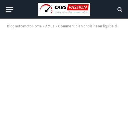
Blog auto-moto
Home
»
Actus
»
Comment bien choisir son liquide de refroidissement pour voiture ?