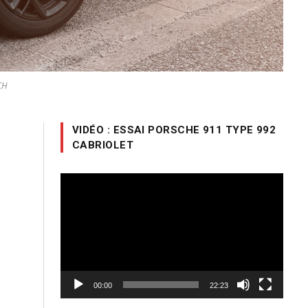
CH
VIDÉO : ESSAI PORSCHE 911 TYPE 992
CABRIOLET
Lecteur
vidéo
00:00
22:23