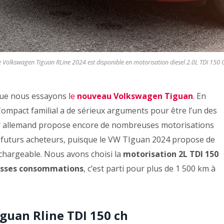
e Volkswagen Tiguan RLine 2024 est disponible en motorisation diesel 2.0L TDI 150 
ue nous essayons
le
nouveau Volkswagen Tiguan
. En
 Compact familial a de sérieux arguments pour être l’un des
ur allemand propose encore de nombreuses motorisations
s futurs acheteurs, puisque le VW TIguan 2024 propose de
echargeable. Nous avons choisi la
motorisation 2L TDI 150
 basses consommations
, c’est parti pour plus de 1 500 km à
iguan Rline TDI 150 ch