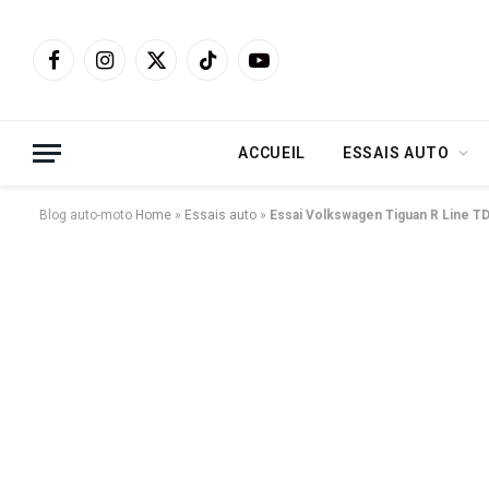
Facebook
Instagram
X
TikTok
YouTube
(Twitter)
ACCUEIL
ESSAIS AUTO
Blog auto-moto
Home
»
Essais auto
»
Essai Volkswagen Tiguan R Line TDI 