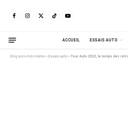
Facebook
Instagram
X
TikTok
YouTube
(Twitter)
ACCUEIL
ESSAIS AUTO
Blog auto-moto
Home
»
Essais auto
»
Tour Auto 2022, le temps des retro