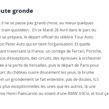
eute gronde
 il ne se passe pas grand-chose, au mieux quelques
r train quotidien… En ce Mardi 26 Avril dans le parc du
se prépare, le départ officiel du célèbre Tour Auto.
n Peter Auto qui en tient l’organisation. Et quelle
nt traversant la France, un cortège de Ferrari, Porsche,
ieux d’exceptions, des circuits, des épreuves à orchestrer.
née à la porte de Versailles, puis le départ de Paris pour
e parc du château ouvre doucement les yeux, la brume
oin un grondement se fait entendre, pas de doutes, ILS
 plus exceptionnelles les unes que les autres, là une
ise Henri Paescarolo au volant d’une BMW 3.0Csl, et tout ça