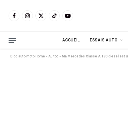
Facebook
Instagram
X
TikTok
YouTube
(Twitter)
ACCUEIL
ESSAIS AUTO
Blog auto-moto
Home
»
Au top
»
Ma Mercedes Classe A 180 diesel est u