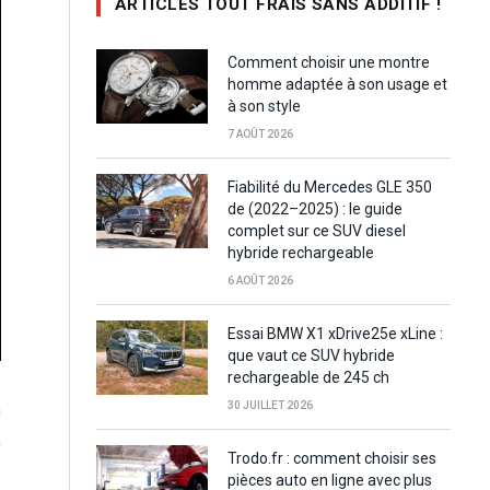
ARTICLES TOUT FRAIS SANS ADDITIF !
Comment choisir une montre
homme adaptée à son usage et
à son style
7 AOÛT 2026
Fiabilité du Mercedes GLE 350
de (2022–2025) : le guide
complet sur ce SUV diesel
hybride rechargeable
6 AOÛT 2026
Essai BMW X1 xDrive25e xLine :
que vaut ce SUV hybride
rechargeable de 245 ch
n
30 JUILLET 2026
a
Trodo.fr : comment choisir ses
s
pièces auto en ligne avec plus