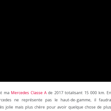
ent ma
Mercedes Classe A
de 2017 totalisant 15 000 km. E
ercedes ne représente pas le haut-de-gamme, il faudr
rès jolie mais plus chère pour avoir quelque chose de plu