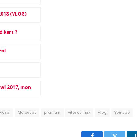
2018 (VLOG)
d kart ?
éal
wl 2017, mon
Diesel
Mercedes
premium
vitesse max
Vlog
Youtube