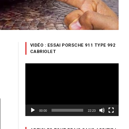
e
VIDÉO : ESSAI PORSCHE 911 TYPE 992
CABRIOLET
e
Lecteur
vidéo
00:00
22:23